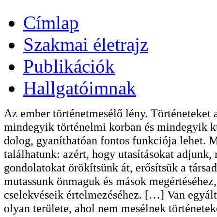
Címlap
Szakmai életrajz
Publikációk
Hallgatóimnak
Az ember történetmesélő lény. Történeteket 
mindegyik történelmi korban és mindegyik ku
dolog, gyaníthatóan fontos funkciója lehet. 
találhatunk: azért, hogy utasításokat adjunk,
gondolatokat örökítsünk át, erősítsük a társ
mutassunk önmaguk és mások megértéséhez, k
cselekvéseik értelmezéséhez. […] Van egyálta
olyan területe, ahol nem mesélnek története