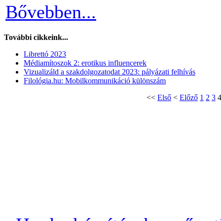
Bővebben...
További cikkeink...
Librettó 2023
Médiamítoszok 2: erotikus influencerek
Vizualizáld a szakdolgozatodat 2023: pályázati felhívás
Filológia.hu: Mobilkommunikáció különszám
<<
Első
<
Előző
1
2
3
Copyright © 2009–2017 ---
-- Minden jog 