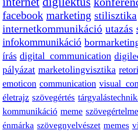
internet
digilektus
konferen
facebook
marketing
stilisztika
internetkommunikáció
utazás
infokommunikáció
bormarketin
írás
digital_communication
digile
pályázat
marketolingvisztika
retor
emoticon
communication
visual_co
életrajz
szövegértés
tárgyalástechnik
kommunikáció
meme
szövegértelme
énmárka
szövegnyelvészet
memes
v