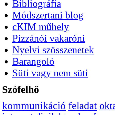
Bibliográfia
Módszertani blog
cKIM műhely
Pizzánói vakaróni
Nyelvi szösszenetek
Barangoló
Süti vagy nem süti
Szófelhő
kommunikáció
feladat
okt