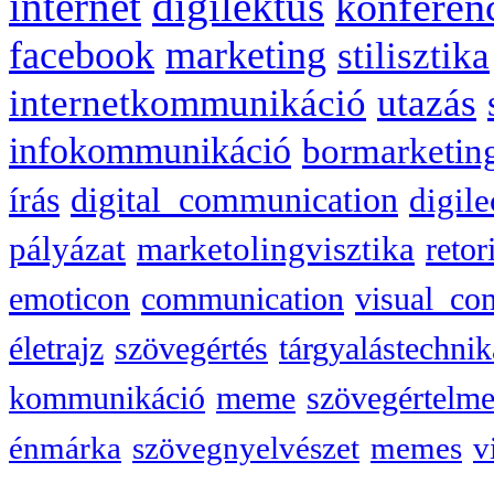
internet
digilektus
konferen
facebook
marketing
stilisztika
internetkommunikáció
utazás
infokommunikáció
bormarketin
írás
digital_communication
digile
pályázat
marketolingvisztika
retor
emoticon
communication
visual_co
életrajz
szövegértés
tárgyalástechnik
kommunikáció
meme
szövegértelme
énmárka
szövegnyelvészet
memes
v