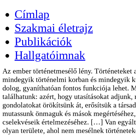
Címlap
Szakmai életrajz
Publikációk
Hallgatóimnak
Az ember történetmesélő lény. Történeteket 
mindegyik történelmi korban és mindegyik ku
dolog, gyaníthatóan fontos funkciója lehet. 
találhatunk: azért, hogy utasításokat adjunk,
gondolatokat örökítsünk át, erősítsük a társ
mutassunk önmaguk és mások megértéséhez, k
cselekvéseik értelmezéséhez. […] Van egyálta
olyan területe, ahol nem mesélnek története