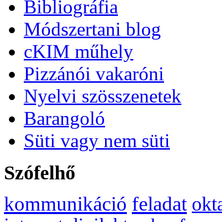
Bibliográfia
Módszertani blog
cKIM műhely
Pizzánói vakaróni
Nyelvi szösszenetek
Barangoló
Süti vagy nem süti
Szófelhő
kommunikáció
feladat
okt