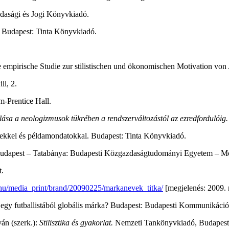
dasági és Jogi Könyvkiadó.
Budapest: Tinta Könyvkiadó.
 empirische Studie zur stilistischen und ökonomischen Motivation von 
l, 2.
m-Prentice Hall.
ása a neologizmusok tükrében a rendszerváltozástól az ezredfordulóig
ekkel és példamondatokkal. Budapest: Tinta Könyvkiadó.
udapest – Tatabánya: Budapesti Közgazdaságtudományi Egyetem – Mo
.
hu/media_print/brand/20090225/markanevek_titka/
[megjelenés: 2009. m
gy futballistából globális márka? Budapest: Budapesti Kommunikációs
ván (szerk.):
Stilisztika és gyakorlat.
Nemzeti Tankönyvkiadó, Budapest