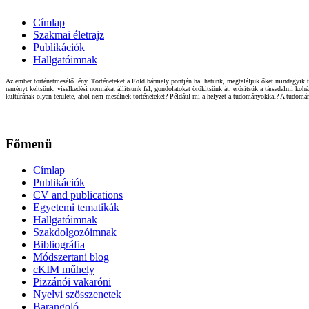
Címlap
Szakmai életrajz
Publikációk
Hallgatóimnak
Az ember történetmesélő lény. Történeteket a Föld bármely pontján hallhatunk, megtaláljuk őket mindegyik t
reményt keltsünk, viselkedési normákat állítsunk fel, gondolatokat örökítsünk át, erősítsük a társadalmi ko
kultúrának olyan területe, ahol nem mesélnek történeteket? Például mi a helyzet a tudományokkal? A tudom
Főmenü
Címlap
Publikációk
CV and publications
Egyetemi tematikák
Hallgatóimnak
Szakdolgozóimnak
Bibliográfia
Módszertani blog
cKIM műhely
Pizzánói vakaróni
Nyelvi szösszenetek
Barangoló