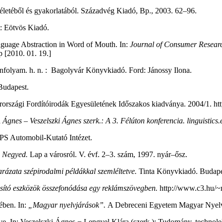
letéből és gyakorlatából. Századvég Kiadó, Bp., 2003. 62–96.
: Eötvös Kiadó.
nguage Abstraction in Word of Mouth. In:
Journal of Consumer Resear
 [2010. 01. 19.]
nfolyam. h. n. : Bagolyvár Könyvkiadó. Ford: Jánossy Ilona.
Budapest.
rszági Fordítóirodák Egyesületének Időszakos kiadványa. 2004/1. ht
a
Ágnes – Veszelszki Ágnes szerk.: A 3. Félúton konferencia. linguist
 Automobil-Kutató Intézet.
 Negyed.
Lap a városról. V. évf. 2–3. szám, 1997. nyár–ősz.
gyarázata szépirodalmi példákkal szemléltetve.
Tinta Könyvkiadó. Budape
sító eszközök összefonódása egy reklámszövegben.
http://www.c3.hu/~m
ében. In:
„Magyar nyelvjárások”.
A Debreceni Egyetem Magyar Nyel
ve. In: Veszelszki Ágnes − Lengyel Klára (szerk.): Tudomány, technol