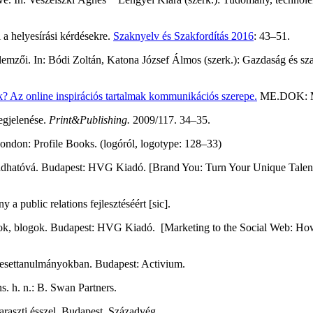
 a helyesírási kérdésekre.
Szaknyelv és Szakfordítás 2016
: 43–51.
llemzői. In: Bódi Zoltán, Katona József Álmos (szerk.): Gazdaság és 
k? Az online inspirációs tartalmak kommunikációs szerepe.
ME.DOK: Méd
egjelenése.
Print&Publishing.
2009/117. 34–35.
ndon: Profile Books. (logóról, logotype: 128–33)
dhatóvá. Budapest: HVG Kiadó. [Brand You: Turn Your Unique Talents
 a public relations fejlesztéséért [sic].
lapok, blogok. Budapest: HVG Kiadó. [Marketing to the Social Web: H
és esettanulmányokban. Budapest: Activium.
. h. n.: B. Swan Partners.
raszti ésszel. Budapest, Századvég.