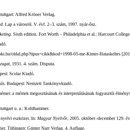
tuttgart: Alfred Kröner Verlag.
d.
Lap a városról. V. évf. 2–3. szám, 1997. nyár-ősz.
keting.
Sixth edition. Fort Worth – Philadelphia et al.: Harcourt College
adó.
oki.hu/oldal.php?tipus=cikk&kod=1998-05-me-Kinter-Hataskeltes [2010
yugat
, 1931. 4. szám. Disputa.
est: Scolar Kiadó.
ás.
Budapest: Nemzeti Tankönyvkiadó.
émei: a mémek megosztásának és interpretálásának fogyasztói élményvilá
tuttgart u. a.: Kohlhammer.
nyelvi eszközei. In:
Magyar Nyelvőr
, 2005. október–december 129. é
er. Tübingen: Günter Narr Verlag. 4. Auflage.