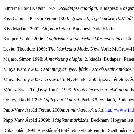
Kinterné Földi Katalin 1974:
Reklámpszichológia
. Budapest: Közgaz
Kiss Gábor – Pusztai Ferenc 1999:
Új szavak, új jelentések 1997-ből.
Kiss Mariann 2005:
Alapmarketing.
Budapest: Aula Kiadó.
Kupper, Sabine 2006:
Anglizismen in deutschen Werbeanzeigen.
Eine
Levitt, Theodore 1969:
The Marketing Mode.
New York: McGraw-Hil
Majaro, Simon 1998:
A marketing alapjai.
2. kiadás. Budapest: Pane
Minya Károly 2003:
Mai magyar nyelvújítás – szókészletünk módosul
Minya Károly 2007:
Új szavak I.
Nyelvünk 1250 új szava értelmezés
Móricz Éva – Téglássy Tamás 1999:
Kreatív tervezés a reklámban.
B
Ogilvy, David 1992:
Ogilvy a reklámról.
Park Könyvkiadó, Budapest
Papp-Váry Árpád Ferenc 2009a:
A márkanevek titka.
http://www.fn.
Papp-Váry Árpád 2009b:
Mágikus márkázás.
Beckham. Hogyan lett e
Róka Jolán 1998: A reklámról történeti távlatokban. In: Szathmári Ist