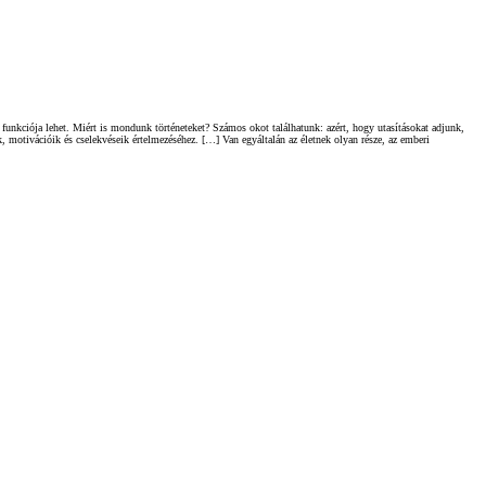
funkciója lehet. Miért is mondunk történeteket? Számos okot találhatunk: azért, hogy utasításokat adjunk,
 motivációik és cselekvéseik értelmezéséhez. […] Van egyáltalán az életnek olyan része, az emberi