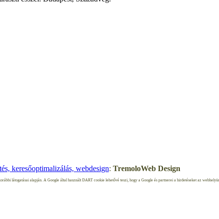
09–2017 --- Dr. Veszelszki Ágnes --- Minden jog fenntartva.
és, keresőoptimalizálás, webdesign
:
TremoloWeb Design
orábbi látogatásai alapján. A Google által használt DART cookie lehetővé teszi, hogy a Google és partnerei a hirdetéseket az webhelyünk