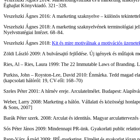
Éghajlat Könyvkiadó. 321−328.
Veszelszki Ágnes 2016: A marketing szaknyelve – különös tekintettel
Veszelszki Ágnes 2018: A marketing szaknyelvének terminológiai je
Nyelvstratégiai Intézet. 68–84.
Veszelszki Ágnes 2018:
Kit és mire motiválnak a motivációs üzenete
Zöldi László 2009: A bulvársajtó fejlődése. Új igények és műfajok m
Ries, Al – Ries, Laura 1999: The 22 Immutable Laws of Branding. Lo
Purkiss, John – Royston-Lee, David 2010: Énmárka. Tedd magad ela
(kapcsolati hálóról: 19, CV-ről: 168–70)
Szeles Péter 2001: A hírnév ereje. Arculatelmélet. Budapest: Alapítvány
Weber, Larry 2008: Marketing a hálón. Vállalati és közösségi hon
& Sons, 2007]
Barák Péter szerk. 2008: Arculat és identitás. Magyar arculattervez
Sós Péter János 2009: Mindennapi PR-ünk. Gyakorlati public relations
Papp-Váry Árpád 2009: JPÉ-marketing. Elmélet és gyakorlat józan pa