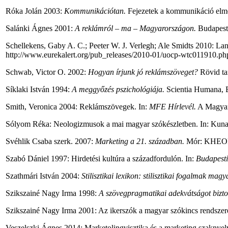
Róka Jolán 2003:
Kommunikációtan.
Fejezetek a kommunikáció elmé
Salánki Ágnes 2001:
A reklámról – ma – Magyarországon.
Budapest
Schellekens, Gaby A. C.; Peeter W. J. Verlegh; Ale Smidts 2010: La
http://www.eurekalert.org/pub_releases/2010-01/uocp-wtc011910.php
Schwab, Victor O. 2002:
Hogyan írjunk jó reklámszöveget?
Rövid ta
Síklaki István 1994:
A
meggyőzés pszichológiája.
Scientia Humana, 
Smith, Veronica 2004: Reklámszövegek. In:
MFE Hírlevél.
A Magyaro
Sólyom Réka: Neologizmusok a mai magyar szókészletben. In: Kun
Svéhlik Csaba szerk. 2007:
Marketing a 21. században.
Mór: KHEOPS
Szabó Dániel 1997: Hirdetési kultúra a századfordulón. In:
Budapesti
Szathmári István 2004:
Stilisztikai lexikon: stilisztikai fogalmak ma
Szikszainé Nagy Irma 1998:
A
szövegpragmatikai adekvátságot bizto
Szikszainé Nagy Irma 2001: Az ikerszók a magyar szókincs rendszer
Veszelszki Ágnes 2014: Marketolingvisztika és a marketing szaknyel