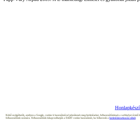
Copyright © 20
Honlapkészít
Külső szolgáltatók, amilyen a Google, cookie-k használatával jelenítenek meg hirdetéseket, felhasználóinknak a webhelyet érintő k
felhasználóink számára. Felhasználóink kikapcsolhatják a DART cookie használatát, ha felkeresik a
hirdetésleiratkozási oldalt
.