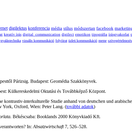
ernet
digilektus
konferencia
média
stílus
módszertan
facebook
marketin
at
kreatív írás
digital_communication
digilect
emotikon
tipográfia
írásgyakorlat
rgyalástechnika
vizuális kommunikáció
folyóirat
üzleti kommunikáció
meme
szövegértelmezés
esttől Párizsig. Budapest: Geomédia Szakkönyvek.
st: Külkereskedelmi Oktatási és Továbbképző Központ.
e kontrastiv-interkulturelle Studie anhand von deutschen und arabisc
w York, Oxford, Wien: Peter Lang. (
további adatok
)
orlata.
Békéscsaba: Booklands 2000 Könyvkiadó Kft.
verantworten? In:
Absatzwirtschaft
7, 526–528.