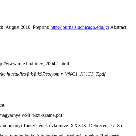
ch
: August 2010. Preprint:
http://journals.uchicago.edu/jcr
Abstract:
tp://www.mfe.hu/hirlev_2004-1.html
ics.elte.hu/studies/fuk/fuk07/solyom.r_V%C1_K%C1_T.pdf
st.
agyarnyelv/98-4/szikszaine.pdf
vtudományi Tanszékének évkönyve. XXXIX. Debrecen, 77–85.
ektus, terminológia. A tudományok, szakmák nyelve. Budapest: