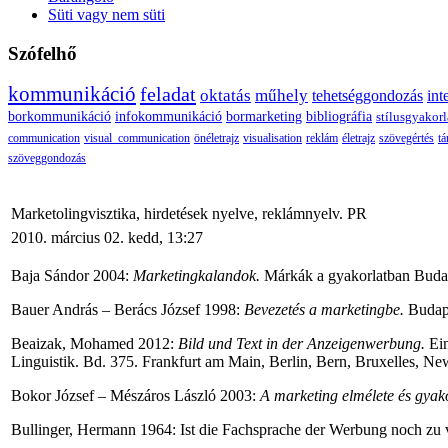
Süti vagy nem süti
Szófelhő
kommunikáció
feladat
oktatás
műhely
tehetséggondozás
int
borkommunikáció
infokommunikáció
bormarketing
bibliográfia
stílusgyakorl
communication
visual_communication
önéletrajz
visualisation
reklám
életrajz
szövegértés
tá
szöveggondozás
Marketolingvisztika, hirdetések nyelve, reklámnyelv. PR
2010. március 02. kedd, 13:27
Baja Sándor 2004:
Marketingkalandok.
Márkák a gyakorlatban Budap
Bauer András – Berács József 1998:
Bevezetés a marketingbe.
Budape
Beaizak, Mohamed 2012:
Bild und Text in der Anzeigenwerbung.
Ein
Linguistik. Bd. 375. Frankfurt am Main, Berlin, Bern, Bruxelles, Ne
Bokor József – Mészáros László 2003:
A marketing elmélete és gyak
Bullinger, Hermann 1964: Ist die Fachsprache der Werbung noch zu 