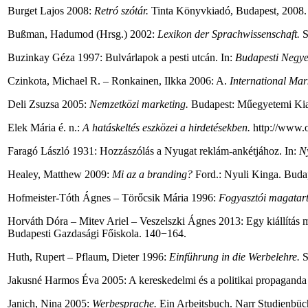
Burget Lajos 2008:
Retró szótár.
Tinta Könyvkiadó, Budapest, 2008.
Bußman, Hadumod (Hrsg.) 2002:
Lexikon der Sprachwissenschaft.
S
Buzinkay Géza 1997: Bulvárlapok a pesti utcán. In:
Budapesti Negye
Czinkota, Michael R. – Ronkainen, Ilkka 2006: A.
International Mar
Deli Zsuzsa 2005:
Nemzetközi marketing.
Budapest: Műegyetemi Ki
Elek Mária é. n.:
A hatáskeltés eszközei a hirdetésekben.
http://www.
Faragó László 1931: Hozzászólás a Nyugat reklám-ankétjához. In:
N
Healey, Matthew 2009:
Mi az a branding?
Ford.: Nyuli Kinga. Budap
Hofmeister-Tóth Ágnes – Törőcsik Mária 1996:
Fogyasztói magatart
Horváth Dóra – Mitev Ariel – Veszelszki Ágnes 2013: Egy kiállítás m
Budapesti Gazdasági Főiskola. 140−164.
Huth, Rupert – Pflaum, Dieter 1996:
Einführung in die Werbelehre.
S
Jakusné Harmos Éva 2005: A kereskedelmi és a politikai propaganda 
Janich, Nina 2005:
Werbesprache.
Ein Arbeitsbuch. Narr Studienbüch