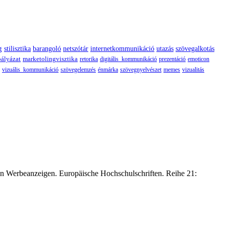
g
stilisztika
barangoló
netszótár
internetkommunikáció
utazás
szövegalkotás
pályázat
marketolingvisztika
retorika
digitális_kommunikáció
prezentáció
emoticon
vizuális_kommunikáció
szövegelemzés
énmárka
szövegnyelvészet
memes
vizualitás
hen Werbeanzeigen. Europäische Hochschulschriften. Reihe 21: