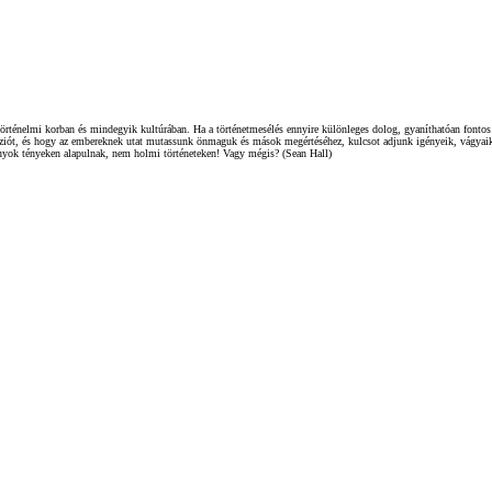
örténelmi korban és mindegyik kultúrában. Ha a történetmesélés ennyire különleges dolog, gyaníthatóan fontos 
héziót, és hogy az embereknek utat mutassunk önmaguk és mások megértéséhez, kulcsot adjunk igényeik, vágyaik,
ányok tényeken alapulnak, nem holmi történeteken! Vagy mégis? (Sean Hall)