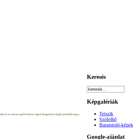
Keresés
Képgalériák
Tetszik
ön és az internet egyéb helyein végzett látogatásaik alapján jelenítsék meg a
Szófelhő
Barangoló-képek
Google-ajánlat