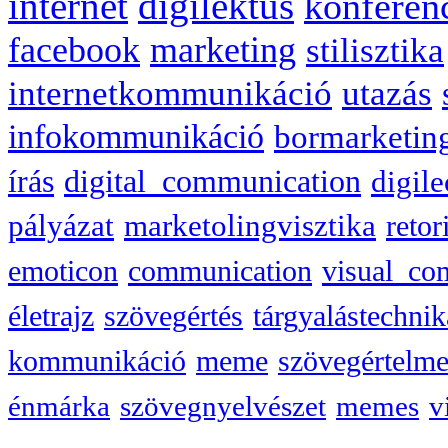
internet
digilektus
konferen
facebook
marketing
stilisztika
internetkommunikáció
utazás
infokommunikáció
bormarketin
írás
digital_communication
digile
pályázat
marketolingvisztika
retor
emoticon
communication
visual_co
életrajz
szövegértés
tárgyalástechnik
kommunikáció
meme
szövegértelme
énmárka
szövegnyelvészet
memes
v