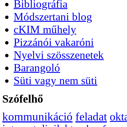
Bibliográfia
Módszertani blog
cKIM műhely
Pizzánói vakaróni
Nyelvi szösszenetek
Barangoló
Süti vagy nem süti
Szófelhő
kommunikáció
feladat
okt