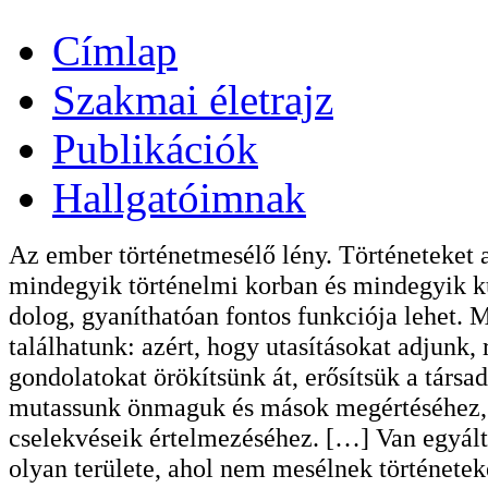
Címlap
Szakmai életrajz
Publikációk
Hallgatóimnak
Az ember történetmesélő lény. Történeteket 
mindegyik történelmi korban és mindegyik ku
dolog, gyaníthatóan fontos funkciója lehet. 
találhatunk: azért, hogy utasításokat adjunk,
gondolatokat örökítsünk át, erősítsük a társ
mutassunk önmaguk és mások megértéséhez, k
cselekvéseik értelmezéséhez. […] Van egyálta
olyan területe, ahol nem mesélnek története