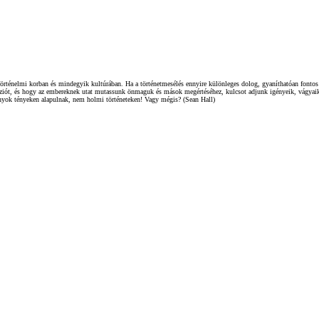
örténelmi korban és mindegyik kultúrában. Ha a történetmesélés ennyire különleges dolog, gyaníthatóan fontos 
héziót, és hogy az embereknek utat mutassunk önmaguk és mások megértéséhez, kulcsot adjunk igényeik, vágyaik,
ányok tényeken alapulnak, nem holmi történeteken! Vagy mégis? (Sean Hall)