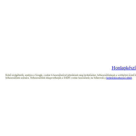
Copyright © 20
Honlapkészít
Külső szolgáltatók, amilyen a Google, cookie-k használatával jelenítenek meg hirdetéseket, felhasználóinknak a webhelyet érintő k
felhasználóink számára. Felhasználóink kikapcsolhatják a DART cookie használatát, ha felkeresik a
hirdetésleiratkozási oldalt
.