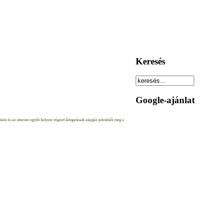
Keresés
Google-ajánlat
ön és az internet egyéb helyein végzett látogatásaik alapján jelenítsék meg a