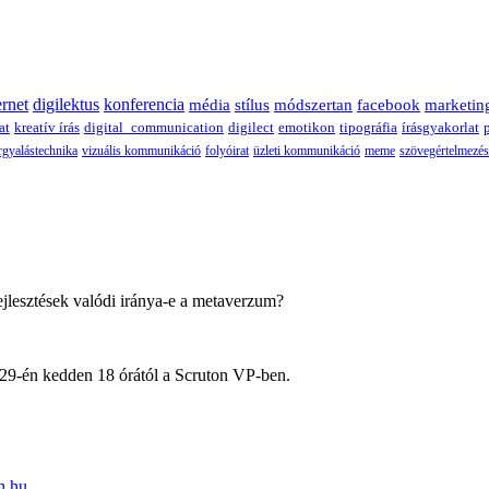
ernet
digilektus
konferencia
média
stílus
módszertan
facebook
marketin
at
kreatív írás
digital_communication
digilect
emotikon
tipográfia
írásgyakorlat
rgyalástechnika
vizuális kommunikáció
folyóirat
üzleti kommunikáció
meme
szövegértelmezés
jlesztések valódi iránya-e a metaverzum?
 29-én kedden 18 órától a Scruton VP-ben.
h.hu