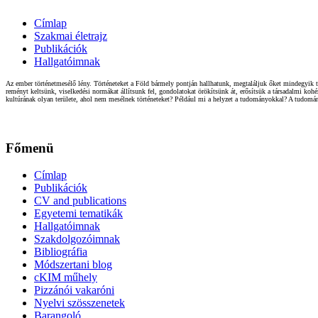
Címlap
Szakmai életrajz
Publikációk
Hallgatóimnak
Az ember történetmesélő lény. Történeteket a Föld bármely pontján hallhatunk, megtaláljuk őket mindegyik t
reményt keltsünk, viselkedési normákat állítsunk fel, gondolatokat örökítsünk át, erősítsük a társadalmi ko
kultúrának olyan területe, ahol nem mesélnek történeteket? Például mi a helyzet a tudományokkal? A tudom
Főmenü
Címlap
Publikációk
CV and publications
Egyetemi tematikák
Hallgatóimnak
Szakdolgozóimnak
Bibliográfia
Módszertani blog
cKIM műhely
Pizzánói vakaróni
Nyelvi szösszenetek
Barangoló