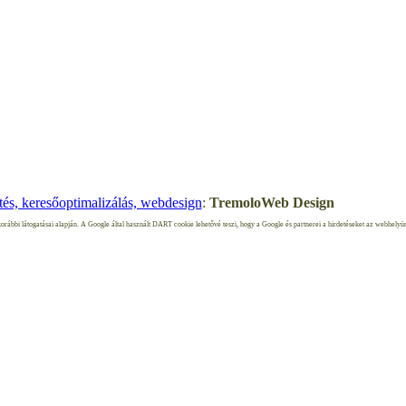
09–2017 --- Dr. Veszelszki Ágnes --- Minden jog fenntartva.
és, keresőoptimalizálás, webdesign
:
TremoloWeb Design
orábbi látogatásai alapján. A Google által használt DART cookie lehetővé teszi, hogy a Google és partnerei a hirdetéseket az webhelyünk