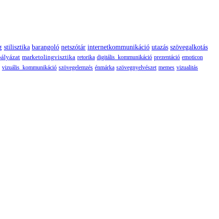
g
stilisztika
barangoló
netszótár
internetkommunikáció
utazás
szövegalkotás
pályázat
marketolingvisztika
retorika
digitális_kommunikáció
prezentáció
emoticon
vizuális_kommunikáció
szövegelemzés
énmárka
szövegnyelvészet
memes
vizualitás