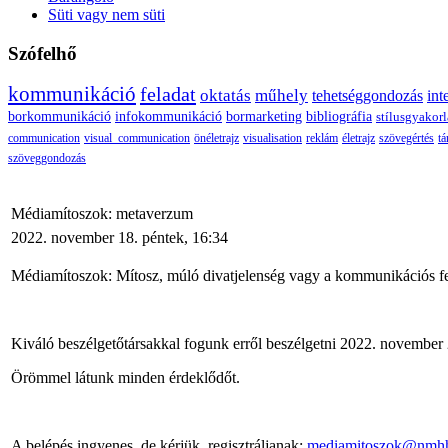
Süti vagy nem süti
Szófelhő
kommunikáció
feladat
oktatás
műhely
tehetséggondozás
int
borkommunikáció
infokommunikáció
bormarketing
bibliográfia
stílusgyakorl
communication
visual_communication
önéletrajz
visualisation
reklám
életrajz
szövegértés
tá
szöveggondozás
Médiamítoszok: metaverzum
2022. november 18. péntek, 16:34
Médiamítoszok: Mítosz, múló divatjelenség vagy a kommunikációs fe
Kiváló beszélgetőtársakkal fogunk erről beszélgetni 2022. november
Örömmel látunk minden érdeklődőt.
A belépés ingyenes, de kérjük, regisztráljanak:
mediamitoszok@nmh