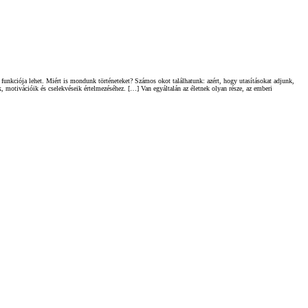
funkciója lehet. Miért is mondunk történeteket? Számos okot találhatunk: azért, hogy utasításokat adjunk,
 motivációik és cselekvéseik értelmezéséhez. […] Van egyáltalán az életnek olyan része, az emberi